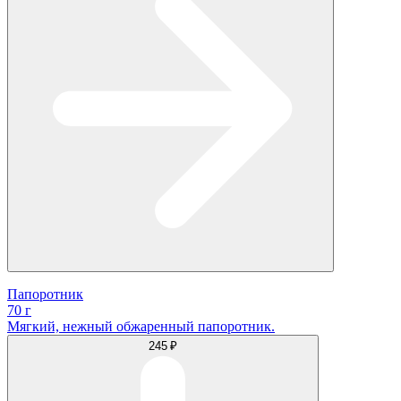
Папоротник
70 г
Мягкий, нежный обжаренный папоротник.
245 ₽