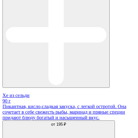
Хе из сельди
90 г
Пикантная, кисло-сладкая закуска, с легкой остротой. Она
сочетает в себе свежесть рыбы, маринад и пряные специи
придают блюду богатый и насыщенный вкус.
от
195 ₽