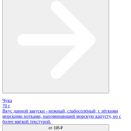
Чука
70 г
Вкус данной закуски - нежный, слабосолёный, с лёгкими
морскими нотками, напоминающий морскую капусту, но с
более мягкой текстурой.
от
195 ₽