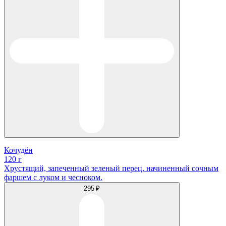
Кочудён
120 г
Хрустящий, запеченный зеленый перец, начиненный сочным
фаршем с луком и чесноком.
295 ₽