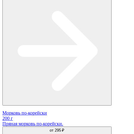
Морковь по-корейски
200 г
Пряная морковь по-корейски.
от
295 ₽