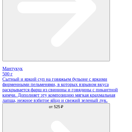
Мантукук
500 г
Сытный и яркий суп на говяжьем бульоне с яркими
фирменными пельменями, в которых взрывом вкуса
раскрывается фарш из свинины и говядины с пикантной
кимчи. Дополняет эту композицию мягкая крахмальная
лапша, нежное взбитое яйцо и свежий зеленый лук.
от
525 ₽