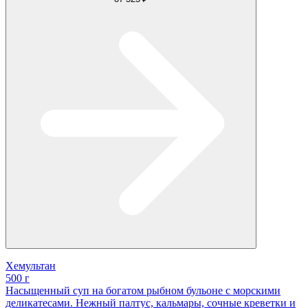
Хемультан
500 г
Насыщенный суп на богатом рыбном бульоне с морскими
деликатесами. Нежный палтус, кальмары, сочные креветки и