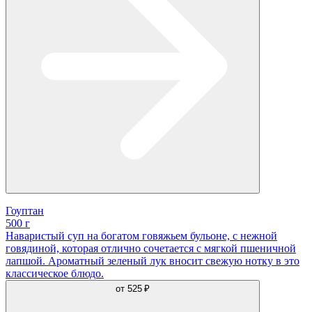
Гоуптан
500 г
Наваристый суп на богатом говяжьем бульоне, с нежной
говядиной, которая отлично сочетается с мягкой пшеничной
лапшой. Ароматный зеленый лук вносит свежую нотку в это
классическое блюдо.
от
525 ₽