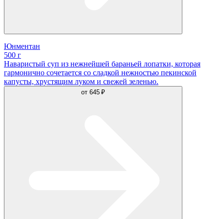
Юнментан
500 г
Наваристый суп из нежнейшей бараньей лопатки, которая
гармонично сочетается со сладкой нежностью пекинской
капусты, хрустящим луком и свежей зеленью.
от
645 ₽