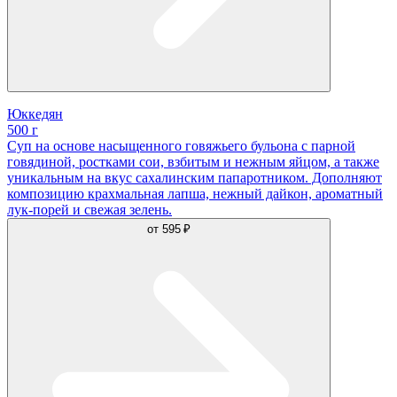
Юккедян
500 г
Суп на основе насыщенного говяжьего бульона с парной
говядиной, ростками сои, взбитым и нежным яйцом, а также
уникальным на вкус сахалинским папаротником. Дополняют
композицию крахмальная лапша, нежный дайкон, ароматный
лук-порей и свежая зелень.
от
595 ₽