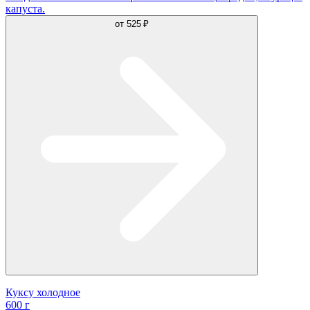
капуста.
от
525 ₽
Куксу холодное
600 г