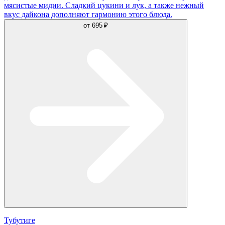
мясистые мидии. Сладкий цукини и лук, а также нежный
вкус дайкона дополняют гармонию этого блюда.
от
695 ₽
Тубутиге