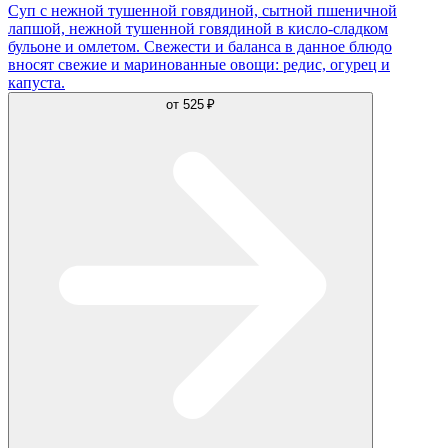
Суп с нежной тушенной говядиной, сытной пшеничной
лапшой, нежной тушенной говядиной в кисло-сладком
бульоне и омлетом. Свежести и баланса в данное блюдо
вносят свежие и маринованные овощи: редис, огурец и
капуста.
от
525 ₽