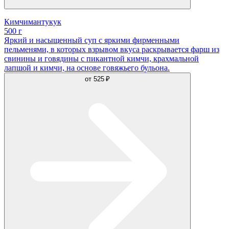
Кимчимантукук
500 г
Яркий и насыщенный суп с яркими фирменными
пельменями, в которых взрывом вкуса раскрывается фарш из
свинины и говядины с пикантной кимчи, крахмальной
лапшой и кимчи, на основе говяжьего бульона.
от
525 ₽