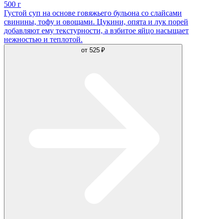
500 г
Густой суп на основе говяжьего бульона со слайсами
свинины, тофу и овощами. Цукини, опята и лук порей
добавляют ему текстурности, а взбитое яйцо насыщает
нежностью и теплотой.
от
525 ₽